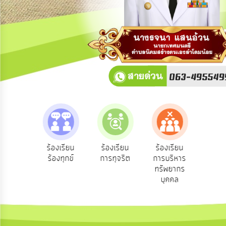
การ
ปฏิสัมพันธ์
ข้อมูล
รับ
ฟัง
ความ
คิด
เห็น
แผน
ยุทธศาสตร์/
แผน
e-Se
ฟังความ
ร้องเรียน
ร้องเรียน
ร้องเรียน
พัฒนา
บริ
ิดเห็น
ร้องทุกข์
การทุจริต
การบริหาร
ออน
ระชาชน
ทรัพยากร
การ
บุคคล
บริหาร/
พัฒนา
ทรัพยากร
บุคคล