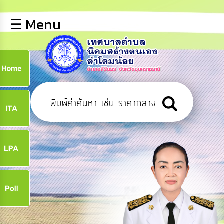
×
☰ Menu
lose
หน้า
หลัก
ข้อมูล
ก
พื้น
ฐาน
9
บุคลากร
ข่าว
ประชาสัมพันธ์
9
การ
เปิด
เผย
จ
ข้อมูล
สาธารณะ
OIT