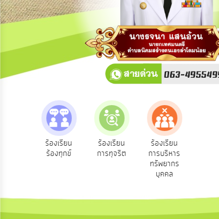
การ
ปฏิสัมพันธ์
ข้อมูล
รับ
ฟัง
ความ
คิด
เห็น
แผน
ยุทธศาสตร์/
แผน
e-Se
ฟังความ
ร้องเรียน
ร้องเรียน
ร้องเรียน
พัฒนา
บริ
ิดเห็น
ร้องทุกข์
การทุจริต
การบริหาร
ออน
ระชาชน
ทรัพยากร
การ
บุคคล
บริหาร/
พัฒนา
ทรัพยากร
บุคคล