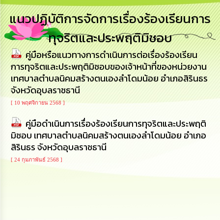
การ
แนวปฏิบัติการจัดการเรื่องร้องเรียนการ
บริหาร
งาน
ทุจริตและประพฤติมิชอบ
คู่มือหรือแนวทางการดำเนินการต่อเรื่องร้องเรียน
การ
ส่ง
การทุจริตและประพฤติมิชอบของเจ้าหน้าที่ของหน่วยงาน
เสริม
เทศบาลตำบลนิคมสร้างตนเองลำโดมน้อย อำเภอสิรินธร
ความ
จังหวัดอุบลราชธานี
โปร่งใส
[ 10 พฤศจิกายน 2568 ]
การ
คู่มือดำเนินการเรื่องร้องเรียนการทุจริตและประพฤติ
จัด
ซื้อ
มิชอบ เทศบาลตำบลนิคมสร้างตนเองลำโดมน้อย อำเภอ
จัด
สิรินธร จังหวัดอุบลราชธานี
จ้าง
[ 24 กุมภาพันธ์ 2568 ]
การ
เงิน
การ
คลัง