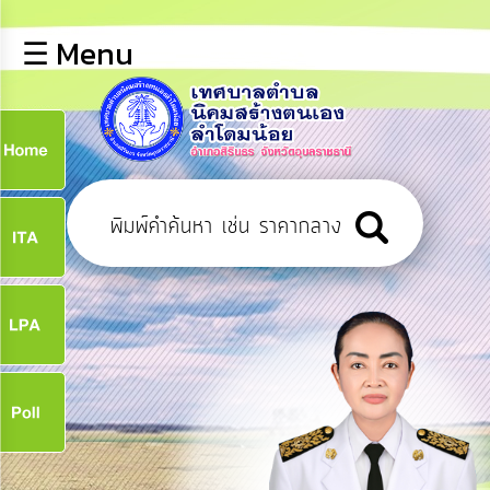
×
☰ Menu
lose
หน้า
หลัก
ข้อมูล
ก
พื้น
ฐาน
9
บุคลากร
ข่าว
ประชาสัมพันธ์
9
การ
เปิด
เผย
จ
ข้อมูล
สาธารณะ
OIT