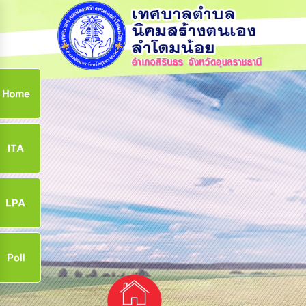
ก
9
9
จ