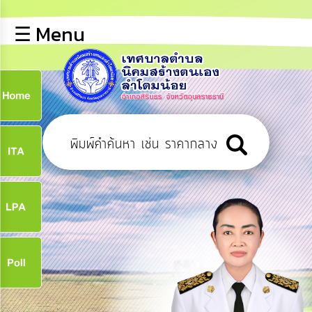
×
☰ Menu
lose
หน้า
หลัก
ข้อมูล
ก
พื้น
ฐาน
9
บุคลากร
ข่าว
ประชาสัมพันธ์
9
การ
เปิด
เผย
จ
ข้อมูล
สาธารณะ
OIT