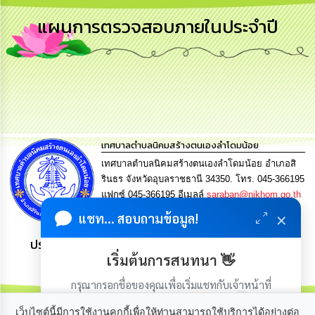
การ
แผนการตรวจสอบภายในประจำปี
บริหาร
งาน
การ
ส่ง
เสริม
ความ
โปร่งใส
เทศบาลตำบลนิคมสร้างตนเองลำโดมน้อย
เทศบาลตำบลนิคมสร้างตนเองลำโดมน้อย อำเภอสิ
การ
จัด
รินธร จังหวัดอุบลราชธานี 34350. โทร. 045-366195
ซื้อ
แฟกซ์ 045-366195 อีเมลล์
saraban@nikhom.go.th
จัด
×
จ้าง
แชท... สอบถามข้อมูล!
ประชาชน มีภูมิคุ้มกัน พึ่งพาตนเอง พอเพียง เป็นสุข
การ
เริ่มต้นการสนทนา 👋
เงิน
การ
กรุณากรอกชื่อของคุณเพื่อเริ่มแชทกับเจ้าหน้าที่
คลัง
(เฉพาะในวันเวลาราชการ)
เว็บไซต์นี้มีการใช้งานคุกกี้เพื่อให้ท่านสามารถใช้บริการได้อย่างต่อ