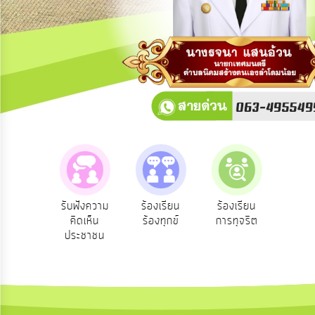
การ
ปฏิสัมพันธ์
ข้อมูล
รับ
ฟัง
ความ
คิด
เห็น
แผน
ยุทธศาสตร์/
แผน
วนผู้
รับฟังความ
ร้องเรียน
ร้องเรียน
ร้องเรี
พัฒนา
หาร
คิดเห็น
ร้องทุกข์
การทุจริต
การบริ
ประชาชน
ทรัพยา
การ
บุคค
บริหาร/
พัฒนา
ทรัพยากร
บุคคล