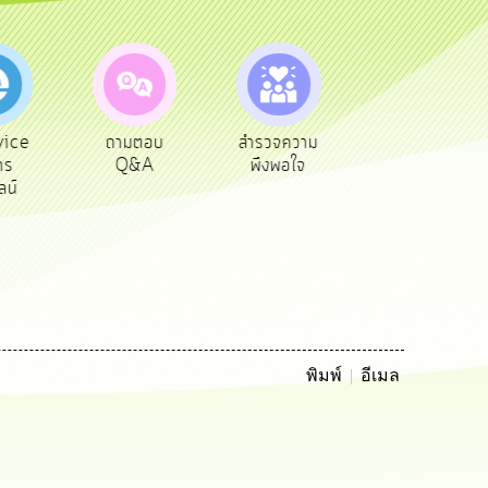
vice
ถามตอบ
สำรวจความ
ผู้รับเบีย
าร
Q&A
พึงพอใจ
ยังชีพ
ลน์
พิมพ์
อีเมล