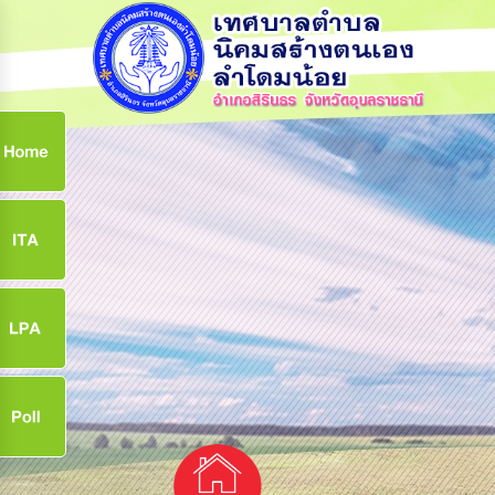
ก
9
9
จ