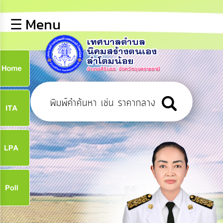
×
☰ Menu
lose
หน้า
หลัก
ข้อมูล
ก
พื้น
ฐาน
9
บุคลากร
ข่าว
ประชาสัมพันธ์
9
การ
เปิด
เผย
จ
ข้อมูล
สาธารณะ
OIT