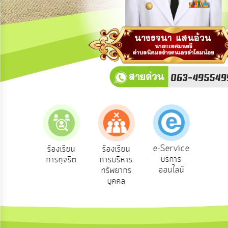
การ
ปฏิสัมพันธ์
ข้อมูล
รับ
ฟัง
ความ
คิด
เห็น
แผน
ยุทธศาสตร์/
แผน
e-Service
องเรียน
ร้องเรียน
ร้องเรียน
ถาม
พัฒนา
บริการ
องทุกข์
การทุจริต
การบริหาร
Q
ออนไลน์
ทรัพยากร
การ
บุคคล
บริหาร/
พัฒนา
ทรัพยากร
บุคคล