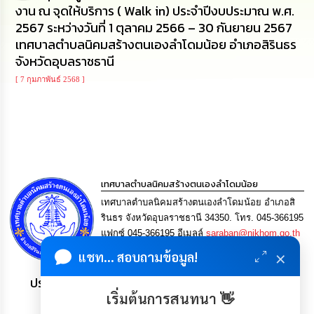
งาน ณ จุดให้บริการ ( Walk in) ประจำปีงบประมาณ พ.ศ.
นโยบาย
No
2567 ระหว่างวันที่ 1 ตุลาคม 2566 – 30 กันยายน 2567
Gift
เทศบาลตำบลนิคมสร้างตนเองลำโดมน้อย อำเภอสิรินธร
Policy
จังหวัดอุบลราชธานี
[ 7 กุมภาพันธ์ 2568 ]
การ
ดำเนิน
การ
เพื่อ
ป้องกัน
การ
ทุจริต
เทศบาลตำบลนิคมสร้างตนเองลำโดมน้อย
มาตรการ
เทศบาลตำบลนิคมสร้างตนเองลำโดมน้อย อำเภอสิ
ส่ง
รินธร จังหวัดอุบลราชธานี 34350. โทร. 045-366195
เสริม
แฟกซ์ 045-366195 อีเมลล์
saraban@nikhom.go.th
คุณธรรม
และ
×
แชท... สอบถามข้อมูล!
ความ
โปร่งใส
ประชาชน มีภูมิคุ้มกัน พึ่งพาตนเอง พอเพียง เป็นสุข
เริ่มต้นการสนทนา 👋
ร้อง