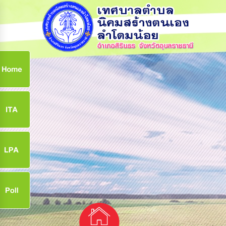
ก
9
9
จ