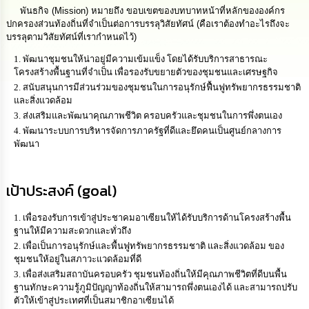
นโยบาย
พันธกิจ (Mission) หมายถึง ขอบเขตของบทบาทหน้าที่หลักขององค์กร
No
ปกครองส่วนท้องถิ่นที่จำเป็นต่อการบรรลุวิสัยทัศน์ (คือเราต้องทำอะไรถึงจะ
Gift
บรรลุตามวิสัยทัศน์ที่เรากำหนดไว้)
Policy
พัฒนาชุมชนให้น่าอยู่มีความเข้มแข็ง โดยได้รับบริการสาธารณะ
โครงสร้างพื้นฐานที่จำเป็น เพื่อรองรับขยายตัวของชุมชนและเศรษฐกิจ
การ
สนับสนุนการมีส่วนร่วมของชุมชนในการอนุรักษ์ฟื้นฟูทรัพยากรธรรมชาติ
ดำเนิน
และสิ่งแวดล้อม
การ
ส่งเสริมและพัฒนาคุณภาพชีวิต ครอบครัวและชุมชนในการพึ่งตนเอง
เพื่อ
พัฒนาระบบการบริหารจัดการภาครัฐที่ดีและยึดคนเป็นศูนย์กลางการ
ป้องกัน
พัฒนา
การ
ทุจริต
เป้าประสงค์ (goal)
มาตรการ
ส่ง
เพื่อรองรับการเข้าสู่ประชาคมอาเซียนให้ได้รับบริการด้านโครงสร้างพื้น
เสริม
คุณธรรม
ฐานให้มีความสะดวกและทั่วถึง
และ
เพื่อเป็นการอนุรักษ์และพื้นฟูทรัพยากรธรรมชาติ และสิ่งแวดล้อม ของ
ความ
ชุมชนให้อยู่ในสภาวะแวดล้อมที่ดี
โปร่งใส
เพื่อส่งเสริมสถาบันครอบครัว ชุมชนท้องถิ่นให้มีคุณภาพชีวิตที่ดีบนพื้น
ฐานทักษะความรู้ภูมิปัญญาท้องถิ่นให้สามารถพึ่งตนเองได้ และสามารถปรับ
ตัวให้เข้าสู่ประเทศที่เป็นสมาชิกอาเซียนได้
ร้อง