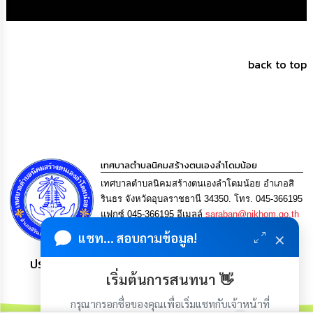
ความ
รู้
ข้อมูล
back to top
การ
ติดต่อ
เทศบาลตำบลนิคมสร้างตนเองลำโดมน้อย
เทศบาลตำบลนิคมสร้างตนเองลำโดมน้อย อำเภอสิ
รินธร จังหวัดอุบลราชธานี 34350. โทร. 045-366195
แฟกซ์ 045-366195 อีเมลล์
saraban@nikhom.go.th
×
แชท... สอบถามข้อมูล!
ประชาชน มีภูมิคุ้มกัน พึ่งพาตนเอง พอเพียง เป็นสุข
เริ่มต้นการสนทนา 👋
กรุณากรอกชื่อของคุณเพื่อเริ่มแชทกับเจ้าหน้าที่