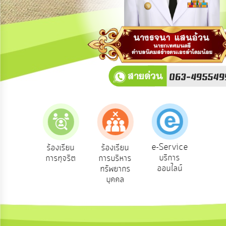
การ
ปฏิสัมพันธ์
ข้อมูล
รับ
ฟัง
ความ
คิด
เห็น
แผน
ยุทธศาสตร์/
แผน
e-Service
ร้องเรียน
ร้องเรียน
ถามตอบ
พัฒนา
บริการ
การทุจริต
การบริหาร
Q&A
ออนไลน์
ทรัพยากร
การ
บุคคล
บริหาร/
พัฒนา
ทรัพยากร
บุคคล