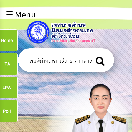
×
☰ Menu
lose
หน้า
หลัก
ข้อมูล
ก
พื้น
ฐาน
9
บุคลากร
ข่าว
ประชาสัมพันธ์
9
การ
เปิด
เผย
จ
ข้อมูล
สาธารณะ
OIT