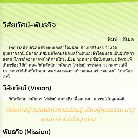
การ
บริหาร
งาน
วิสัยทัศน์-พันธกิจ
การ
ส่ง
พิมพ์
อีเมล
เสริม
เทศบาลตำบลนิคมสร้างตนเองลำโดมน้อย อำเภอสิรินธร จังหวัด
ความ
อุบลราชธานี มีนายกเทศมนตรีตำบลนิคมสร้างตนเองลำโดมน้อย เป็นผู้บริหาร
โปร่งใส
สูงสุด มีภารกิจอำนาจหน้าที่ภายใต้ระเบียบ กฎหมาย ข้อบังคับและมติครม.ที่
เกี่ยวข้อง ได้กำหนด วิสัยทัศน์การพัฒนา (vision) การพัฒนา ภาพการณ์ที่
ปรารถนาให้เกิดขึ้นในอนาคต ของ เทศบาลตำบลนิคมสร้างตนเองลำโดมน้อย
การ
ดังนี้
จัด
ซื้อ
วิสัยทัศน์ (Vision)
จัด
จ้าง
วิสัยทัศน์การพัฒนา (vision) หมายถึง เพื่อแสดงถานการณ์ในอุดมคติ
“นิคมน่าอยู่ ชุมชนแห่งการเรียนรู้ เคียงคู่คุณธรรม นำสู่
การ
เงิน
คุณภาพชีวิตในทุกด้าน”
การ
คลัง
พันธกิจ (Mission)