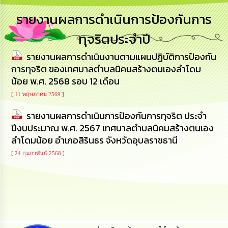
การ
รายงานผลการดำเนินการป้องกันการ
บริหาร
งาน
ทุจริตประจำปี
รายงานผลการดำเนินงานตามแผนปฏิบัติการป้องกัน
การ
ส่ง
การทุจริต ของเทศบาลตำบลนิคมสร้างตนเองลำโดม
เสริม
น้อย พ.ศ. 2568 รอบ 12 เดือน
ความ
โปร่งใส
[ 11 พฤษภาคม 2569 ]
รายงานผลการดำเนินการป้องกันการทุจริต ประจำ
การ
ปีงบประมาณ พ.ศ. 2567 เทศบาลตำบลนิคมสร้างตนเอง
จัด
ซื้อ
ลำโดมน้อย อำเภอสิรินธร จังหวัดอุบลราชธานี
จัด
[ 24 กุมภาพันธ์ 2568 ]
จ้าง
การ
เงิน
การ
คลัง