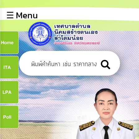
×
☰ Menu
lose
หน้า
หลัก
ข้อมูล
ก
พื้น
ฐาน
9
บุคลากร
ข่าว
ประชาสัมพันธ์
9
การ
เปิด
เผย
จ
ข้อมูล
สาธารณะ
OIT