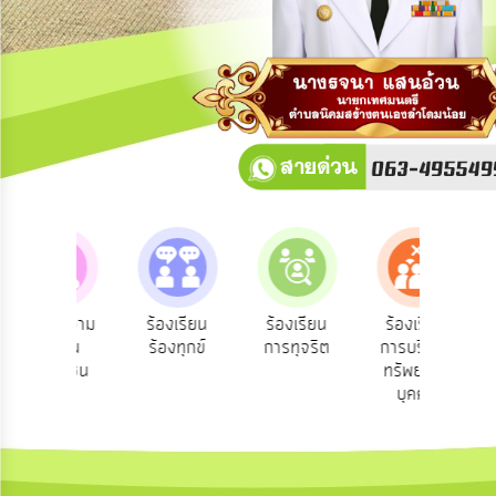
การ
ปฏิสัมพันธ์
ข้อมูล
รับ
ฟัง
ความ
คิด
เห็น
แผน
ยุทธศาสตร์/
แผน
e-S
ับฟังความ
ร้องเรียน
ร้องเรียน
ร้องเรียน
พัฒนา
บร
คิดเห็น
ร้องทุกข์
การทุจริต
การบริหาร
ออ
ประชาชน
ทรัพยากร
การ
บุคคล
บริหาร/
พัฒนา
ทรัพยากร
บุคคล