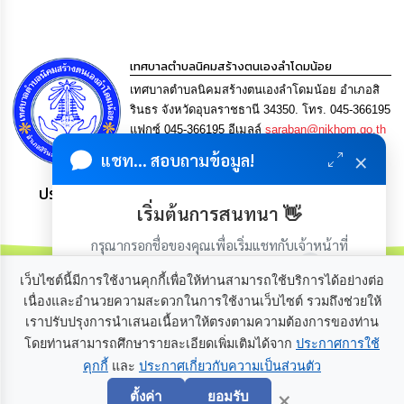
เรียน
ร้อง
ทุกข์
เทศบาลตำบลนิคมสร้างตนเองลำโดมน้อย
e-
เทศบาลตำบลนิคมสร้างตนเองลำโดมน้อย อำเภอสิ
Service
รินธร จังหวัดอุบลราชธานี 34350. โทร. 045-366195
แฟกซ์ 045-366195 อีเมลล์
saraban@nikhom.go.th
กิจการ
×
แชท... สอบถามข้อมูล!
สภา
ประชาชน มีภูมิคุ้มกัน พึ่งพาตนเอง พอเพียง เป็นสุข
เริ่มต้นการสนทนา 👋
กิจการ
สภา
กรุณากรอกชื่อของคุณเพื่อเริ่มแชทกับเจ้าหน้าที่
(เฉพาะในวันเวลาราชการ)
ท้อง
เว็บไซต์นี้มีการใช้งานคุกกี้เพื่อให้ท่านสามารถใช้บริการได้อย่างต่อ
ถิ่น
เนื่องและอำนวยความสะดวกในการใช้งานเว็บไซต์ รวมถึงช่วยให้
ของ
เราปรับปรุงการนำเสนอเนื้อหาให้ตรงตามความต้องการของท่าน
เกี่ยวกับเรา
ติดต่อเรา
เรา
โดยท่านสามารถศึกษารายละเอียดเพิ่มเติมได้จาก
ประกาศการใช้
คุกกี้
และ
ประกาศเกี่ยวกับความเป็นส่วนตัว
เริ่มแชท
การ
×
จัดการ
ตั้งค่า
ยอมรับ