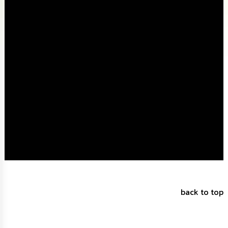
นโยบาย
No
Gift
Policy
การ
ดำเนิน
การ
เพื่อ
ป้องกัน
การ
ทุจริต
มาตรการ
ส่ง
เสริม
คุณธรรม
และ
ความ
back to top
โปร่งใส
ร้อง