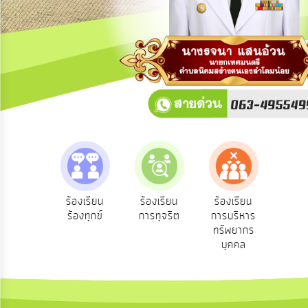
การ
ปฏิสัมพันธ์
ข้อมูล
รับ
ฟัง
ความ
คิด
เห็น
แผน
ยุทธศาสตร์/
แผน
e-Se
ฟังความ
ร้องเรียน
ร้องเรียน
ร้องเรียน
พัฒนา
บริ
ิดเห็น
ร้องทุกข์
การทุจริต
การบริหาร
ออน
ระชาชน
ทรัพยากร
การ
บุคคล
บริหาร/
พัฒนา
ทรัพยากร
บุคคล