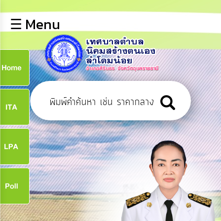
×
☰ Menu
lose
หน้า
หลัก
ข้อมูล
ก
พื้น
ฐาน
9
บุคลากร
ข่าว
ประชาสัมพันธ์
9
การ
เปิด
เผย
จ
ข้อมูล
สาธารณะ
OIT