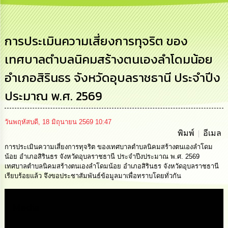
การ
บริหาร
งาน
การประเมินความเสี่ยงการทุจริต ของ
เทศบาลตำบลนิคมสร้างตนเองลำโดมน้อย
การ
ส่ง
อำเภอสิรินธร จังหวัดอุบลราชธานี ประจำปีง
เสริม
ความ
ประมาณ พ.ศ. 2569
โปร่งใส
การ
วันพฤหัสบดี, 18 มิถุนายน 2569 10:47
จัด
พิมพ์
อีเมล
ซื้อ
จัด
การประเมินความเสี่ยงการทุจริต ของเทศบาลตำบลนิคมสร้างตนเองลำโดม
จ้าง
น้อย อำเภอสิรินธร จังหวัดอุบลราชธานี ประจำปีงประมาณ พ.ศ. 2569
เทศบาลตำบลนิคมสร้างตนเองลำโดมน้อย อำเภอสิรินธร จังหวัดอุบลราชธานี
เรียบร้อยแล้ว จึงขอประชาสัมพันธ์ข้อมูลมาเพื่อทราบโดยทั่วกัน
การ
เงิน
การ
Media
คลัง