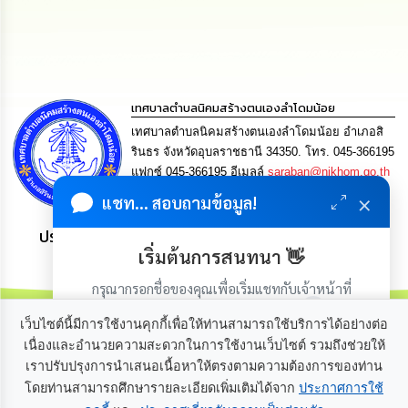
นโยบาย
No
Gift
Policy
เทศบาลตำบลนิคมสร้างตนเองลำโดมน้อย
การ
ดำเนิน
เทศบาลตำบลนิคมสร้างตนเองลำโดมน้อย อำเภอสิ
การ
รินธร จังหวัดอุบลราชธานี 34350. โทร. 045-366195
เพื่อ
แฟกซ์ 045-366195 อีเมลล์
saraban@nikhom.go.th
ป้องกัน
การ
×
แชท... สอบถามข้อมูล!
ทุจริต
ประชาชน มีภูมิคุ้มกัน พึ่งพาตนเอง พอเพียง เป็นสุข
เริ่มต้นการสนทนา 👋
มาตรการ
ส่ง
กรุณากรอกชื่อของคุณเพื่อเริ่มแชทกับเจ้าหน้าที่
เสริม
คุณธรรม
(เฉพาะในวันเวลาราชการ)
และ
เว็บไซต์นี้มีการใช้งานคุกกี้เพื่อให้ท่านสามารถใช้บริการได้อย่างต่อ
ความ
เนื่องและอำนวยความสะดวกในการใช้งานเว็บไซต์ รวมถึงช่วยให้
โปร่งใส
เราปรับปรุงการนำเสนอเนื้อหาให้ตรงตามความต้องการของท่าน
เกี่ยวกับเรา
ติดต่อเรา
โดยท่านสามารถศึกษารายละเอียดเพิ่มเติมได้จาก
ประกาศการใช้
ร้อง