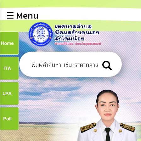
×
☰ Menu
lose
หน้า
หลัก
ข้อมูล
ก
พื้น
ฐาน
9
บุคลากร
ข่าว
ประชาสัมพันธ์
9
การ
เปิด
เผย
จ
ข้อมูล
สาธารณะ
OIT