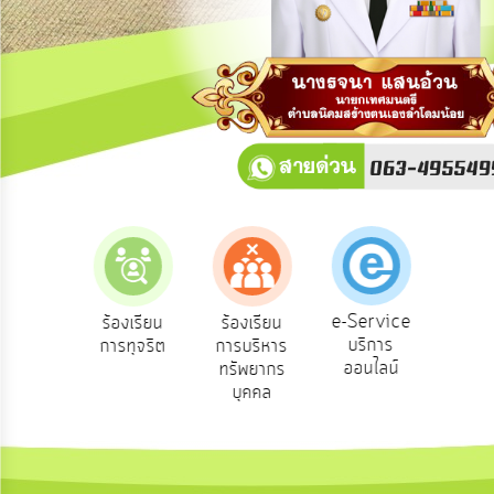
การ
ปฏิสัมพันธ์
ข้อมูล
รับ
ฟัง
ความ
คิด
เห็น
แผน
ยุทธศาสตร์/
แผน
e-Service
องเรียน
ร้องเรียน
ร้องเรียน
ถาม
พัฒนา
บริการ
องทุกข์
การทุจริต
การบริหาร
Q
ออนไลน์
ทรัพยากร
การ
บุคคล
บริหาร/
พัฒนา
ทรัพยากร
บุคคล