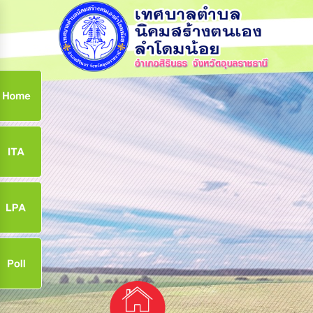
ก
9
9
จ