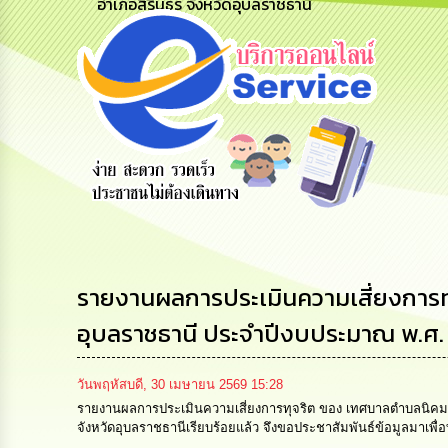
อำเภอสิรินธร จังหวัดอุบลราชธานี
การ
สายด่วนผู้
รับฟังความ
ร้องเรียน
อ
บริหาร
คิดเห็น
ร้องทุกข์
ประชาชน
รายงานผลการประเมินความเสี่ยงการท
อุบลราชธานี ประจำปีงบประมาณ พ.ศ.
วันพฤหัสบดี, 30 เมษายน 2569 15:28
รายงานผลการประเมินความเสี่ยงการทุจริต ของ เทศบาลตำบลนิคม
จังหวัดอุบลราชธานีเรียบร้อยแล้ว จึงขอประชาสัมพันธ์ข้อมูลมาเพื่