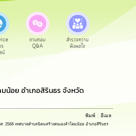
ามตอบ
สำรวจความ
ผู้รับเบีย
ประเมินภาษี
Q&A
พึงพอใจ
ยังชีพ
ท้องถิ่น
น้อย อำเภอสิรินธร จังหวัด
พิมพ์
อีเมล
.ศ. 2568 เทศบาลตำบลนิคมสร้างตนเองลำโดมน้อย อำเภอสิรินธร