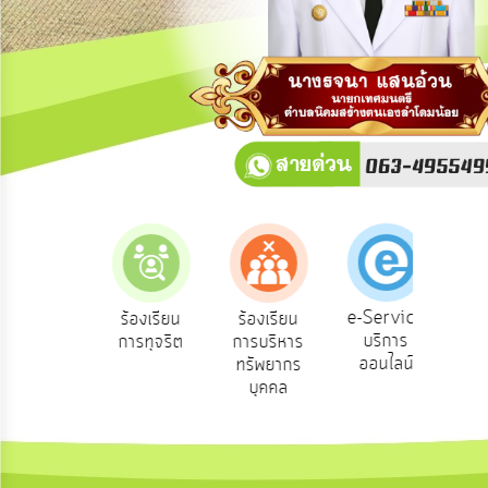
การ
ปฏิสัมพันธ์
ข้อมูล
รับ
ฟัง
ความ
คิด
เห็น
แผน
ยุทธศาสตร์/
แผน
e-Service
องเรียน
ร้องเรียน
ร้องเรียน
ถาม
พัฒนา
บริการ
องทุกข์
การทุจริต
การบริหาร
Q
ออนไลน์
ทรัพยากร
การ
บุคคล
บริหาร/
พัฒนา
ทรัพยากร
บุคคล