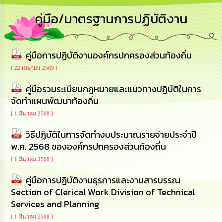
การ
คู่มือ/มาตรฐานการปฏิบัติงาน
บริหาร
งาน
คู่มือการปฏิบัติงานองค์กรปกครองส่วนท้องถิ่น
การ
ส่ง
[ 22 เมษายน 2569 ]
เสริม
ความ
คู่มือรวมระเบียบกฎหมายและแนวทางปฏิบัติในการ
โปร่งใส
จัดทำแผนพัฒนาท้องถิ่น
[ 1 มีนาคม 2568 ]
การ
จัด
วิธีปฏิบัติในการจัดทำงบประมาณรายจ่ายประจำปี
ซื้อ
จัด
พ.ศ. 2568 ขององค์กรปกครองส่วนท้องถิ่น
จ้าง
[ 1 มีนาคม 2568 ]
การ
คู่มือการปฏิบัติงานธุรการและงานสารบรรณ
เงิน
Section of Clerical Work Division of Technical
การ
Services and Planning
คลัง
[ 1 มีนาคม 2568 ]