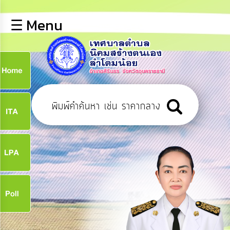
×
☰ Menu
lose
หน้า
หลัก
ข้อมูล
ก
พื้น
ฐาน
9
บุคลากร
ข่าว
ประชาสัมพันธ์
9
การ
เปิด
เผย
จ
ข้อมูล
สาธารณะ
OIT