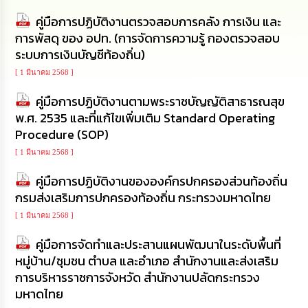
นโยบาย
คู่มือการปฏิบัติงานตรวจสอบการคลัง การเงิน และ
No
การพัสดุ ของ อปท. (การจัดการความรู้ กองตรวจสอบ
Gift
Policy
ระบบการเงินบัญชีท้องถิ่น)
[ 1 มีนาคม 2568 ]
การ
ดำเนิน
คู่มือการปฏิบัติงานตามพระราชบัญญัติสาธารณสุข
การ
พ.ศ. 2535 และที่แก้ไขเพิ่มเติม Standard Operating
เพื่อ
Procedure (SOP)
ป้องกัน
การ
[ 1 มีนาคม 2568 ]
ทุจริต
คู่มือการปฏิบัติงานขององค์กรปกครองส่วนท้องถิ่น
มาตรการ
กรมส่งเสริมการปกครองท้องถิ่น กระทรวงมหาดไทย
ส่ง
[ 1 มีนาคม 2568 ]
เสริม
คุณธรรม
คู่มือการจัดทำและประสานแผนพัฒนาในระดับพื้นที่
และ
ความ
หมู่บ้าน/ชุมชน ตำบล และอำเภอ สำนักงานและส่งเสริม
โปร่งใส
การบริหารราชการจังหวัด สำนักงานปลัดกระทรวง
มหาดไทย
ร้อง