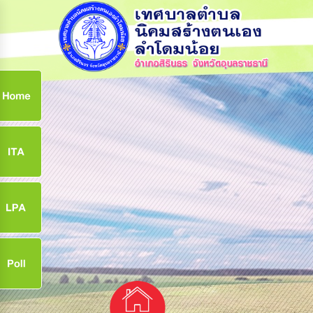
ก
9
9
จ