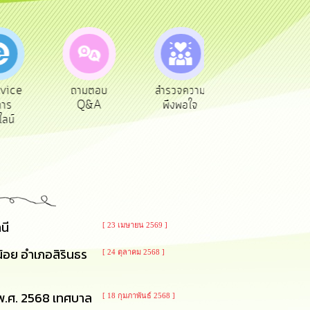
vice
ถามตอบ
สำรวจความ
ผู้รับเบีย
าร
Q&A
พึงพอใจ
ยังชีพ
ลน์
นี
[ 23 เมษายน 2569 ]
อย อำเภอสิรินธร
[ 24 ตุลาคม 2568 ]
 พ.ศ. 2568 เทศบาล
[ 18 กุมภาพันธ์ 2568 ]