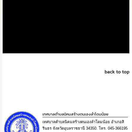
นโยบาย
No
Gift
Policy
การ
ดำเนิน
การ
เพื่อ
ป้องกัน
การ
ทุจริต
back to top
มาตรการ
ส่ง
เสริม
คุณธรรม
และ
ความ
เทศบาลตำบลนิคมสร้างตนเองลำโดมน้อย
โปร่งใส
เทศบาลตำบลนิคมสร้างตนเองลำโดมน้อย อำเภอสิ
รินธร จังหวัดอุบลราชธานี 34350. โทร. 045-366195
ร้อง