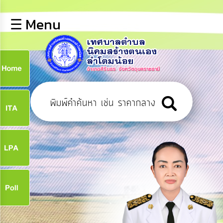
×
☰ Menu
lose
หน้า
หลัก
ข้อมูล
ก
พื้น
ฐาน
9
บุคลากร
ข่าว
ประชาสัมพันธ์
9
การ
เปิด
เผย
จ
ข้อมูล
สาธารณะ
OIT