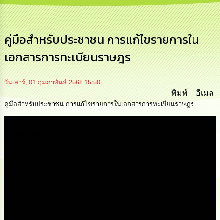
การ
บริหาร
งาน
คู่มือสำหรับประชาชน การแก้ไขรายการใน
เอกสารการทะเบียนราษฎร
การ
ส่ง
เสริม
ความ
วันเสาร์, 01 กุมภาพันธ์ 2568 15:50
โปร่งใส
พิมพ์
อีเมล
คู่มือสำหรับประชาชน การแก้ไขรายการในเอกสารการทะเบียนราษฎร
การ
จัด
Media
ซื้อ
จัด
จ้าง
การ
เงิน
การ
คลัง