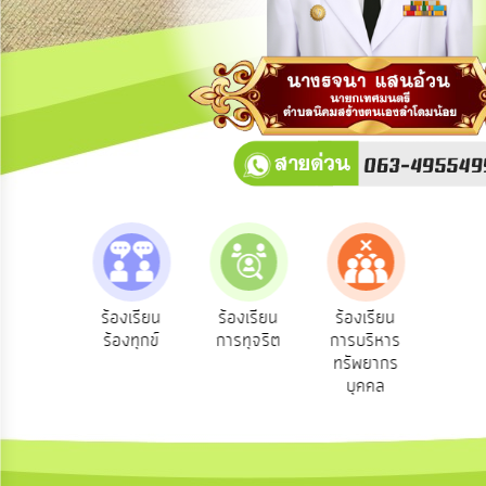
การ
ปฏิสัมพันธ์
ข้อมูล
รับ
ฟัง
ความ
คิด
เห็น
แผน
ยุทธศาสตร์/
แผน
e-Se
ฟังความ
ร้องเรียน
ร้องเรียน
ร้องเรียน
พัฒนา
บริ
ิดเห็น
ร้องทุกข์
การทุจริต
การบริหาร
ออน
ระชาชน
ทรัพยากร
การ
บุคคล
บริหาร/
พัฒนา
ทรัพยากร
บุคคล