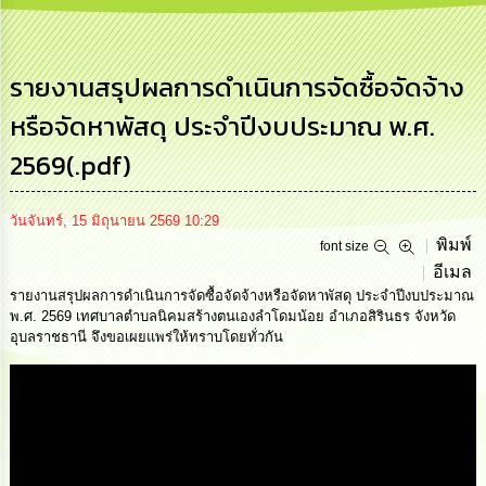
การ
บริหาร
งาน
รายงานสรุปผลการดำเนินการจัดซื้อจัดจ้าง
หรือจัดหาพัสดุ ประจำปีงบประมาณ พ.ศ.
การ
ส่ง
2569(.pdf)
เสริม
ความ
โปร่งใส
วันจันทร์, 15 มิถุนายน 2569 10:29
พิมพ์
font size
การ
อีเมล
จัด
ซื้อ
รายงานสรุปผลการดำเนินการจัดซื้อจัดจ้างหรือจัดหาพัสดุ ประจำปีงบประมาณ
จัด
พ.ศ. 2569 เทศบาลตำบลนิคมสร้างตนเองลำโดมน้อย อำเภอสิรินธร จังหวัด
จ้าง
อุบลราชธานี จึงขอเผยแพร่ให้ทราบโดยทั่วกัน
การ
Media
เงิน
การ
คลัง