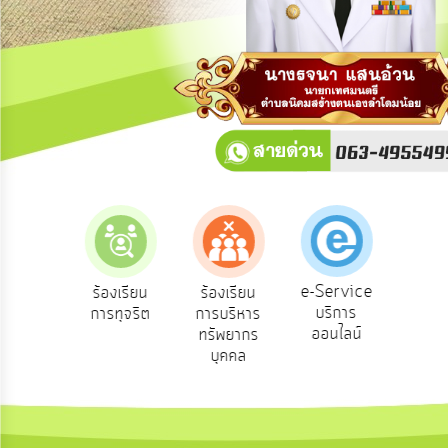
การ
ปฏิสัมพันธ์
ข้อมูล
รับ
ฟัง
ความ
คิด
เห็น
แผน
ยุทธศาสตร์/
แผน
e-Service
ร้องเรียน
ร้องเรียน
ถามตอบ
พัฒนา
บริการ
การทุจริต
การบริหาร
Q&A
ออนไลน์
ทรัพยากร
การ
บุคคล
บริหาร/
พัฒนา
ทรัพยากร
บุคคล