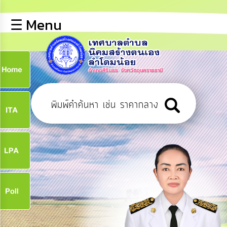
×
☰ Menu
lose
หน้า
หลัก
ข้อมูล
ก
พื้น
ฐาน
9
บุคลากร
ข่าว
ประชาสัมพันธ์
9
การ
เปิด
เผย
จ
ข้อมูล
สาธารณะ
OIT