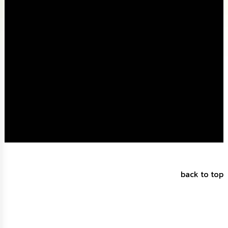
นโยบาย
No
Gift
Policy
การ
ดำเนิน
การ
เพื่อ
ป้องกัน
การ
ทุจริต
มาตรการ
ส่ง
เสริม
คุณธรรม
back to top
และ
ความ
โปร่งใส
ร้อง