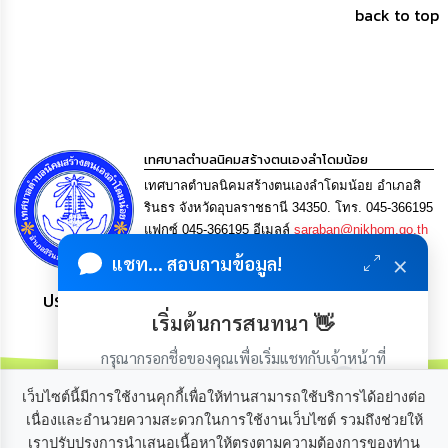
เรียน
back to top
ร้อง
ทุกข์
e-
Service
เทศบาลตำบลนิคมสร้างตนเองลำโดมน้อย
กิจการ
เทศบาลตำบลนิคมสร้างตนเองลำโดมน้อย อำเภอสิ
สภา
รินธร จังหวัดอุบลราชธานี 34350. โทร. 045-366195
แฟกซ์ 045-366195 อีเมลล์
saraban@nikhom.go.th
กิจการ
×
สภา
แชท... สอบถามข้อมูล!
ประชาชน มีภูมิคุ้มกัน พึ่งพาตนเอง พอเพียง เป็นสุข
ท้อง
เริ่มต้นการสนทนา 👋
ถิ่น
ของ
กรุณากรอกชื่อของคุณเพื่อเริ่มแชทกับเจ้าหน้าที่
เรา
(เฉพาะในวันเวลาราชการ)
เว็บไซต์นี้มีการใช้งานคุกกี้เพื่อให้ท่านสามารถใช้บริการได้อย่างต่อ
การ
เนื่องและอำนวยความสะดวกในการใช้งานเว็บไซต์ รวมถึงช่วยให้
จัดการ
เราปรับปรุงการนำเสนอเนื้อหาให้ตรงตามความต้องการของท่าน