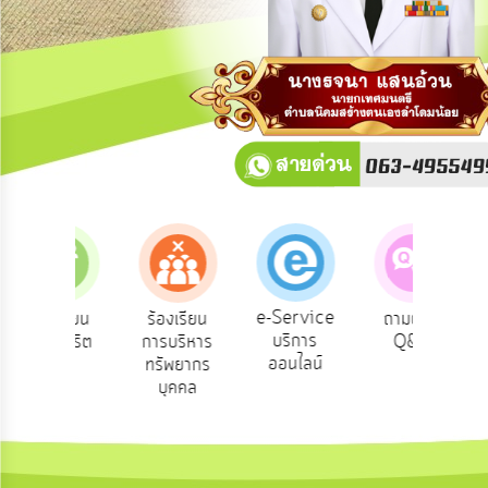
การ
ปฏิสัมพันธ์
ข้อมูล
รับ
ฟัง
ความ
คิด
เห็น
แผน
ยุทธศาสตร์/
แผน
e-Service
ร้องเรียน
ร้องเรียน
ถามตอบ
ส
พัฒนา
บริการ
ารทุจริต
การบริหาร
Q&A
คว
ออนไลน์
ทรัพยากร
พ
การ
บุคคล
บริหาร/
พัฒนา
ทรัพยากร
บุคคล