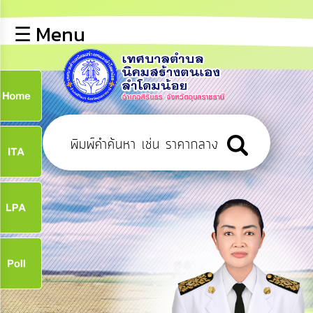
×
☰ Menu
lose
หน้า
หลัก
ข้อมูล
ก
พื้น
ฐาน
9
บุคลากร
ข่าว
ประชาสัมพันธ์
9
การ
เปิด
เผย
จ
ข้อมูล
สาธารณะ
OIT