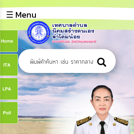
×
☰ Menu
lose
หน้า
หลัก
ข้อมูล
ก
พื้น
ฐาน
9
บุคลากร
ข่าว
ประชาสัมพันธ์
9
การ
เปิด
เผย
จ
ข้อมูล
สาธารณะ
OIT