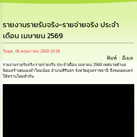
การ
บริหาร
งาน
รายงานรายรับจริง-รายจ่ายจริง ประจำ
เดือน เมษายน 2569
การ
ส่ง
เสริม
ความ
วันพุธ, 06 พฤษภาคม 2569 18:58
โปร่งใส
พิมพ์
อีเมล
รายงานรายรับจริง-รายจ่ายจริง ประจำเดือน เมษายน 2569 เทศบาลตำบล
นิคมสร้างตนเองลำโดมน้อย อำเภอสิรินธร จังหวัดอุบลราชธานี จึงขอเผยแพร่
การ
ให้ทราบโดยทั่วกัน
จัด
ซื้อ
จัด
Media
จ้าง
การ
เงิน
การ
คลัง