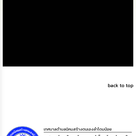
นโยบาย
No
Gift
Policy
การ
ดำเนิน
การ
เพื่อ
ป้องกัน
การ
ทุจริต
back to top
มาตรการ
ส่ง
เสริม
คุณธรรม
และ
ความ
โปร่งใส
เทศบาลตำบลนิคมสร้างตนเองลำโดมน้อย
ร้อง