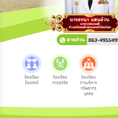
การ
ปฏิสัมพันธ์
ข้อมูล
รับ
ฟัง
ความ
คิด
เห็น
แผน
ยุทธศาสตร์/
แผน
e-Se
ฟังความ
ร้องเรียน
ร้องเรียน
ร้องเรียน
พัฒนา
บริ
ิดเห็น
ร้องทุกข์
การทุจริต
การบริหาร
ออน
ระชาชน
ทรัพยากร
การ
บุคคล
บริหาร/
พัฒนา
ทรัพยากร
บุคคล