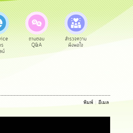
ice
ถามตอบ
สำรวจความ
ผู้รับเบีย
ร
Q&A
พึงพอใจ
ยังชีพ
น์
พิมพ์
อีเมล