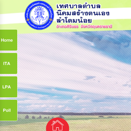
ก
9
9
จ