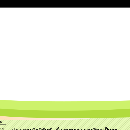
อย
อย