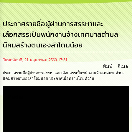
การ
บริหาร
งาน
ประกาศรายชื่อผู้ผ่านการสรรหาและ
เลือกสรรเป็นพนักงานจ้างเทศบาลตำบล
การ
ส่ง
นิคมสร้างตนเองลำโดมน้อย
เสริม
ความ
โปร่งใส
วันพฤหัสบดี, 21 พฤษภาคม 2569 17:31
พิมพ์
อีเมล
การ
ประกาศรายชื่อผู้ผ่านการสรรหาและเลือกสรรเป็นพนักงานจ้างเทศบาลตำบล
จัด
นิคมสร้างตนเองลำโดมน้อย ประกาศเพื่อทราบโดยทั่วกัน
ซื้อ
จัด
จ้าง
Media
การ
เงิน
การ
คลัง