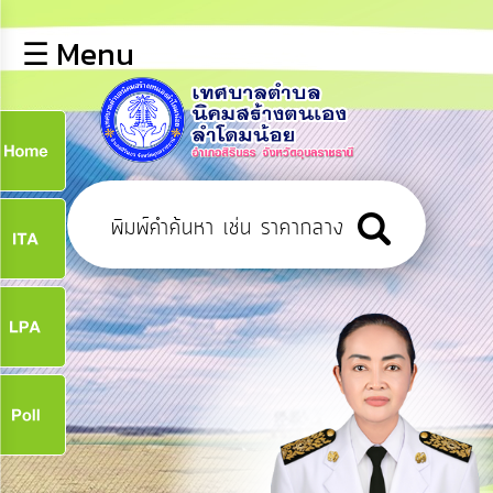
×
☰ Menu
lose
หน้า
หลัก
ข้อมูล
ก
พื้น
ฐาน
9
บุคลากร
ข่าว
ประชาสัมพันธ์
9
การ
เปิด
เผย
จ
ข้อมูล
สาธารณะ
OIT