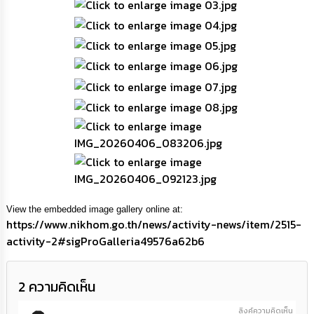
เรียน
ร้อง
ทุกข์
e-
Service
กิจการ
สภา
กิจการ
สภา
View the embedded image gallery online at:
ท้อง
https://www.nikhom.go.th/news/activity-news/item/2515-
ถิ่น
activity-2#sigProGalleria49576a62b6
ของ
เรา
2
ความคิดเห็น
การ
จัดการ
ลิงค์ความคิดเห็น