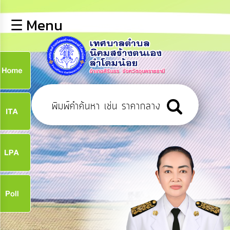
×
☰ Menu
lose
หน้า
หลัก
ข้อมูล
ก
พื้น
ฐาน
9
บุคลากร
ข่าว
ประชาสัมพันธ์
9
การ
เปิด
เผย
จ
ข้อมูล
สาธารณะ
OIT