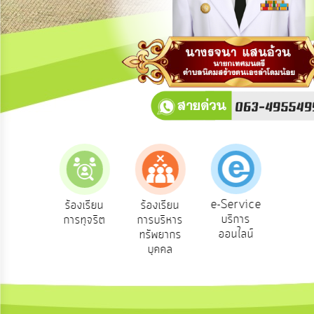
การ
ปฏิสัมพันธ์
ข้อมูล
รับ
ฟัง
ความ
คิด
เห็น
แผน
ยุทธศาสตร์/
แผน
e-Service
องเรียน
ร้องเรียน
ร้องเรียน
ถาม
พัฒนา
บริการ
องทุกข์
การทุจริต
การบริหาร
Q
ออนไลน์
ทรัพยากร
การ
บุคคล
บริหาร/
พัฒนา
ทรัพยากร
บุคคล