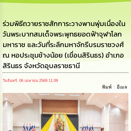
การ
บริหาร
งาน
ร่วมพิธีถวายราชสักการะวางพานพุ่มเนื่องใน
วันพระบาทสมเด็จพระพุทธยอดฟ้าจุฬาโลก
การ
ส่ง
มหาราช และวันที่ระลึกมหาจักรีบรมราชวงศ์
เสริม
ความ
ณ หอประชุมช้างน้อย (เขื่อนสิรินธร) อำเภอ
โปร่งใส
สิรินธร จังหวัดอุบลราชธานี
การ
จัด
ซื้อ
วันจันทร์, 06 เมษายน 2569 11:09
จัด
พิมพ์
อีเมล
จ้าง
การ
เงิน
การ
คลัง