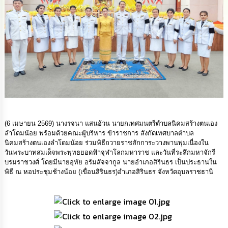
นโยบาย
No
Gift
Policy
การ
ดำเนิน
การ
เพื่อ
ป้องกัน
การ
ทุจริต
(6 เมษายน 2569) นางรจนา แสนอ้วน นายกเทศมนตรีตำบลนิคมสร้างตนเอง
ลำโดมน้อย พร้อมด้วยคณะผู้บริหาร ข้าราชการ สังกัดเทศบาลตำบล
มาตรการ
นิคมสร้างตนเองลำโดมน้อย ร่วมพิธีถวายราชสักการะวางพานพุ่มเนื่องใน
ส่ง
วันพระบาทสมเด็จพระพุทธยอดฟ้าจุฬาโลกมหาราช และวันที่ระลึกมหาจักรี
เสริม
บรมราชวงศ์ โดยมีนายอุทัย อรัมสัจจากูล นายอำเภอสิรินธร เป็นประธานใน
คุณธรรม
พิธี ณ หอประชุมช้างน้อย (เขื่อนสิรินธร)อำเภอสิรินธร จังหวัดอุบลราชธานี
และ
ความ
โปร่งใส
ร้อง