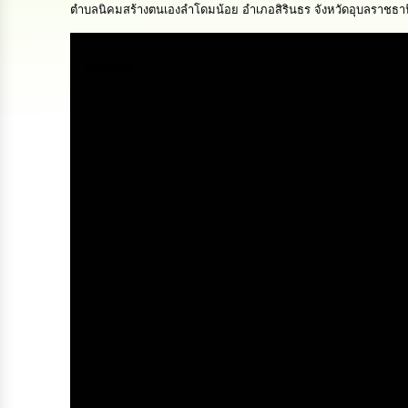
ตำบลนิคมสร้างตนเองลำโดมน้อย อำเภอสิรินธร จังหวัดอุบลราชธาน
Media