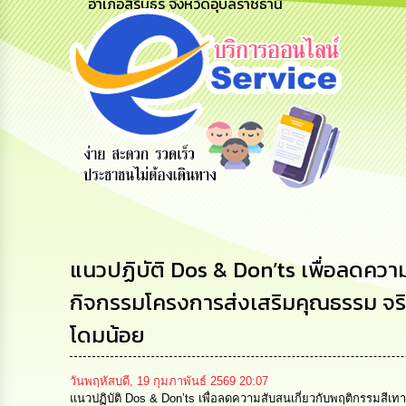
อำเภอสิรินธร จังหวัดอุบลราชธานี
้
รับฟังความ
ร้องเรียน
ร้องเรียน
คิดเห็น
ร้องทุกข์
การทุจริต
ประชาชน
แนวปฏิบัติ Dos & Don’ts เพื่อลดค
กิจกรรมโครงการส่งเสริมคุณธรรม จร
โดมน้อย
วันพฤหัสบดี, 19 กุมภาพันธ์ 2569 20:07
แนวปฏิบัติ Dos & Don’ts เพื่อลดความสับสนเกี่ยวกับพฤติกรรมส