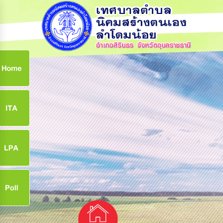
ก
9
9
จ