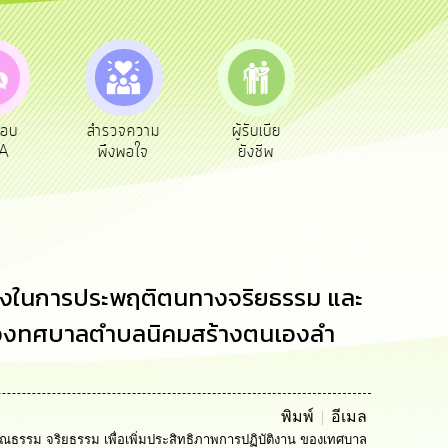
จความ
ผู้รับเบีย
ประเมินภาษี
ทะเบียน
พอใจ
ยังชีพ
ท้องถิ่น
พาณิชย์
วทางในการประพฤติตนทางจริยธรรม และ
น ของทศบาลตำบลนิคมสร้างตนเองลำ
พิมพ์
อีเมล
ณธรรม จริยธรรม เพื่อเพิ่มประสิทธิภาพการปฏิบัติงาน ของเทศบาล