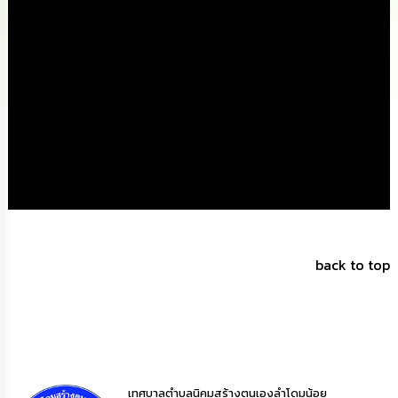
นโยบาย
No
Gift
Policy
การ
ดำเนิน
การ
เพื่อ
ป้องกัน
การ
ทุจริต
มาตรการ
back to top
ส่ง
เสริม
คุณธรรม
และ
ความ
โปร่งใส
เทศบาลตำบลนิคมสร้างตนเองลำโดมน้อย
ร้อง