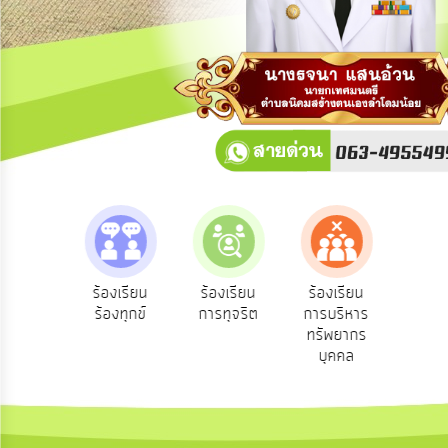
การ
ปฏิสัมพันธ์
ข้อมูล
รับ
ฟัง
ความ
คิด
เห็น
แผน
ยุทธศาสตร์/
แผน
e-Service
าม
ร้องเรียน
ร้องเรียน
ร้องเรียน
พัฒนา
บริการ
ร้องทุกข์
การทุจริต
การบริหาร
ออนไลน์
น
ทรัพยากร
การ
บุคคล
บริหาร/
พัฒนา
ทรัพยากร
บุคคล