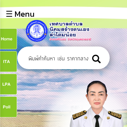
×
☰ Menu
lose
หน้า
หลัก
ข้อมูล
ก
พื้น
ฐาน
9
บุคลากร
ข่าว
ประชาสัมพันธ์
9
การ
เปิด
เผย
จ
ข้อมูล
สาธารณะ
OIT